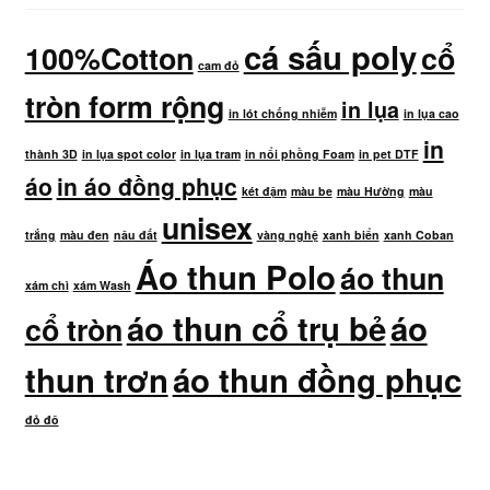
cá sấu poly
100%Cotton
cổ
cam đỏ
tròn form rộng
in lụa
in lót chống nhiễm
in lụa cao
in
thành 3D
in lụa spot color
in lụa tram
in nổi phồng Foam
in pet DTF
áo
in áo đồng phục
két đậm
màu be
màu Hường
màu
unisex
trắng
màu đen
nâu đất
vàng nghệ
xanh biển
xanh Coban
Áo thun Polo
áo thun
xám chì
xám Wash
áo thun cổ trụ bẻ
áo
cổ tròn
thun trơn
áo thun đồng phục
đỏ đô