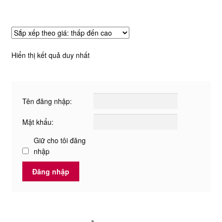
có
nhiều
biến
thể.
Hiển thị kết quả duy nhất
Các
tùy
chọn
có
Tên đăng nhập:
thể
Mật khẩu:
được
chọn
Giữ cho tôi đăng
trên
nhập
trang
Đăng nhập
sản
phẩm