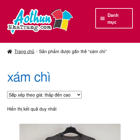
Đi
Chuyển
Danh
đến
đến
mục
Điều
nội
hướng
dung
Trang chủ
Trang chủ
Sản phẩm được gắn thẻ “xám chì”
Sản phẩm | Dịch vụ
xám chì
Hôm nay có gì hot ?
Liên hệ
Đăng nhập | Đăng ký
Hiển thị kết quả duy nhất