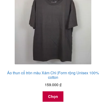
Áo thun cổ tròn màu Xám Chì |Form rộng Unisex 100%
cotton
159.000
₫
Sản
Chọn
phẩm
này