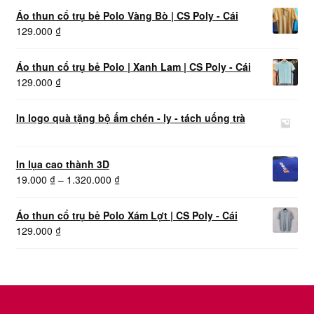
Áo thun cổ trụ bẻ Polo Vàng Bò | CS Poly - Cái
129.000
₫
Áo thun cổ trụ bẻ Polo | Xanh Lam | CS Poly - Cái
129.000
₫
In logo quà tặng bộ ấm chén - ly - tách uống trà
In lụa cao thành 3D
Khoảng
19.000
₫
–
1.320.000
₫
giá:
từ
Áo thun cổ trụ bẻ Polo Xám Lợt | CS Poly - Cái
19.000 ₫
129.000
₫
đến
1.320.000 ₫