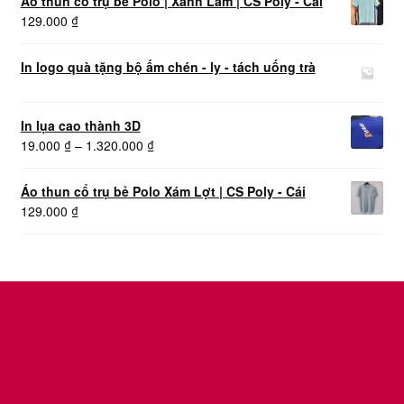
Áo thun cổ trụ bẻ Polo | Xanh Lam | CS Poly - Cái
129.000
₫
In logo quà tặng bộ ấm chén - ly - tách uống trà
In lụa cao thành 3D
Khoảng
19.000
₫
–
1.320.000
₫
giá:
từ
Áo thun cổ trụ bẻ Polo Xám Lợt | CS Poly - Cái
19.000 ₫
129.000
₫
đến
1.320.000 ₫