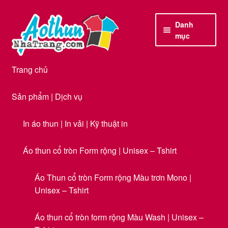
Đi
Chuyển
Danh
đến
đến
mục
Điều
nội
hướng
dung
Trang chủ
Sản phẩm | Dịch vụ
In áo thun | In vải | Kỹ thuật in
Áo thun cổ tròn Form rộng | Unisex – Tshirt
Áo Thun cổ tròn Form rộng Màu trơn Mono |
Unisex – Tshirt
Áo thun cổ tròn form rộng Màu Wash | Unisex –