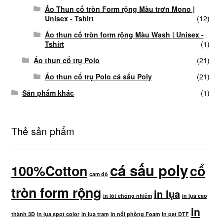
Áo Thun cổ tròn Form rộng Màu trơn Mono |
Unisex - Tshirt
(12)
Áo thun cổ tròn form rộng Màu Wash | Unisex -
Tshirt
(1)
Áo thun cổ trụ Polo
(21)
Áo thun cổ trụ Polo cá sấu Poly
(21)
Sản phẩm khác
(1)
Thẻ sản phẩm
cá sấu poly
100%Cotton
cổ
cam đỏ
tròn form rộng
in lụa
in lót chống nhiễm
in lụa cao
in
thành 3D
in lụa spot color
in lụa tram
in nổi phồng Foam
in pet DTF