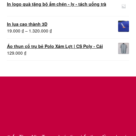
In logo quà tặng bộ ấm chén - ly - tách uống trà
In lụa cao thành 3D
Khoảng
19.000
₫
–
1.320.000
₫
giá:
từ
Áo thun cổ trụ bẻ Polo Xám Lợt | CS Poly - Cái
19.000 ₫
129.000
₫
đến
1.320.000 ₫