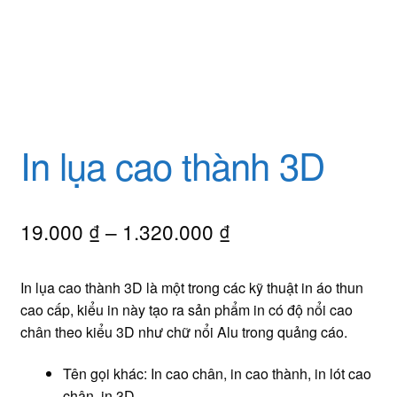
In lụa cao thành 3D
Khoảng
19.000
₫
–
1.320.000
₫
giá:
In lụa cao thành 3D là một trong các kỹ thuật in áo thun
từ
cao cấp, kiểu in này tạo ra sản phẩm in có độ nổi cao
19.000 ₫
chân theo kiểu 3D như chữ nổi Alu trong quảng cáo.
đến
Tên gọi khác: In cao chân, in cao thành, in lót cao
1.320.000 ₫
chân, in 3D.