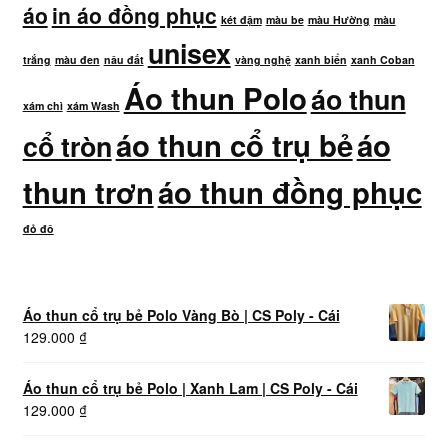
áo
in áo đồng phục
két đậm
màu be
màu Hường
màu
unisex
trắng
màu đen
nâu đất
vàng nghệ
xanh biển
xanh Coban
Áo thun Polo
áo thun
xám chì
xám Wash
áo thun cổ trụ bẻ
áo
cổ tròn
thun trơn
áo thun đồng phục
đỏ đô
Áo thun cổ trụ bẻ Polo Vàng Bò | CS Poly - Cái
129.000
₫
Áo thun cổ trụ bẻ Polo | Xanh Lam | CS Poly - Cái
129.000
₫