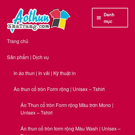
Đi
Chuyển
Danh
đến
đến
mục
Điều
nội
hướng
dung
Trang chủ
Sản phẩm | Dịch vụ
In áo thun | In vải | Kỹ thuật in
Áo thun cổ tròn Form rộng | Unisex – Tshirt
Áo Thun cổ tròn Form rộng Màu trơn Mono |
Unisex – Tshirt
Áo thun cổ tròn form rộng Màu Wash | Unisex –