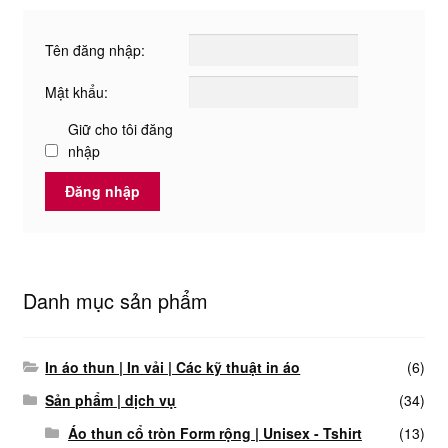
thể.
Các
Tên đăng nhập:
tùy
chọn
Mật khẩu:
có
Giữ cho tôi đăng
thể
nhập
được
chọn
Đăng nhập
trên
trang
sản
phẩm
Danh mục sản phẩm
In áo thun | In vải | Các kỹ thuật in áo
(6)
Sản phẩm | dịch vụ
(34)
Áo thun cổ tròn Form rộng | Unisex - Tshirt
(13)