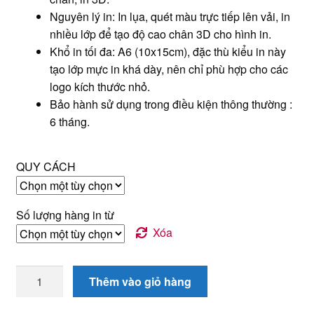
Nguyên lý in: In lụa, quét màu trực tiếp lên vải, in
nhiều lớp để tạo độ cao chân 3D cho hình in.
Khổ in tối đa: A6 (10x15cm), đặc thù kiểu in này
tạo lớp mực in khá dày, nên chỉ phù hợp cho các
logo kích thước nhỏ.
Bảo hành sử dụng trong điều kiện thông thường :
6 tháng.
QUY CÁCH
Số lượng hàng in từ
Xóa
In
Thêm vào giỏ hàng
lụa
cao